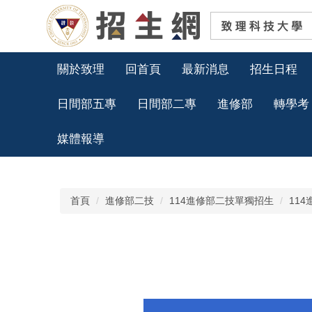
跳
到
主
要
內
關於致理
回首頁
最新消息
招生日程
容
區
日間部五專
日間部二專
進修部
轉學考
媒體報導
首頁
進修部二技
114進修部二技單獨招生
11