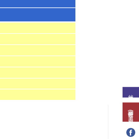
就讀意願
網路報名(填表)系統