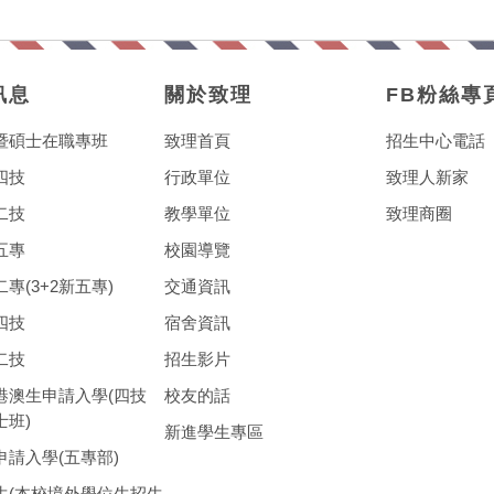
訊息
關於致理
FB粉絲專
暨碩士在職專班
致理首頁
招生中心電話
四技
行政單位
致理人新家
二技
教學單位
致理商圈
五專
校園導覽
專(3+2新五專)
交通資訊
四技
宿舍資訊
二技
招生影片
港澳生申請入學(四技
校友的話
士班)
新進學生專區
申請入學(五專部)
生(本校境外學位生招生