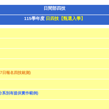
日間部四技
115
學年度
日四技【甄選入學】
17日
報名四技統測
)
分系別有提供實作範例)