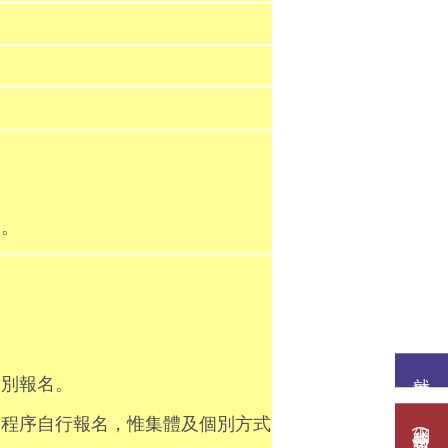
。
就讀意願
個別報名。
名程序自行報名，惟集體及個別方式
網路報名(填表)系統