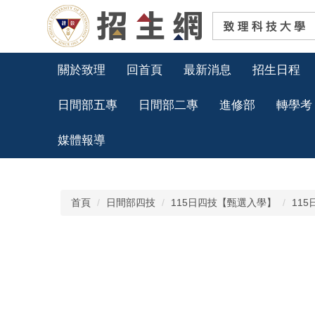
跳
到
主
要
內
關於致理
回首頁
最新消息
招生日程
容
區
日間部五專
日間部二專
進修部
轉學考
媒體報導
首頁
日間部四技
115日四技【甄選入學】
11