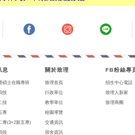
訊息
關於致理
FB粉絲專
暨碩士在職專班
致理首頁
招生中心電話
四技
行政單位
致理人新家
二技
教學單位
致理商圈
五專
校園導覽
專(3+2新五專)
交通資訊
四技
宿舍資訊