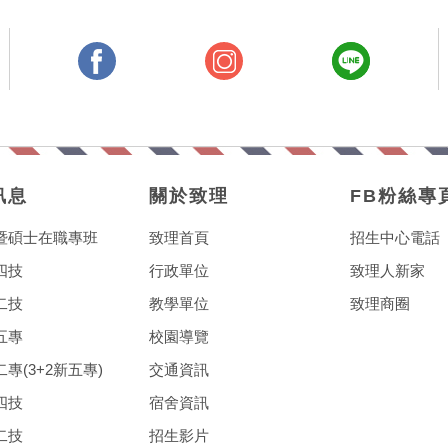
訊息
關於致理
FB粉絲專
暨碩士在職專班
致理首頁
招生中心電話
四技
行政單位
致理人新家
二技
教學單位
致理商圈
五專
校園導覽
專(3+2新五專)
交通資訊
四技
宿舍資訊
二技
招生影片