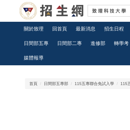
跳
到
主
要
內
關於致理
回首頁
最新消息
招生日程
容
區
日間部五專
日間部二專
進修部
轉學考
媒體報導
首頁
日間部五專部
115五專聯合免試入學
11