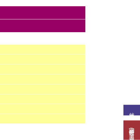
就讀意願
網路報名(填表)系統