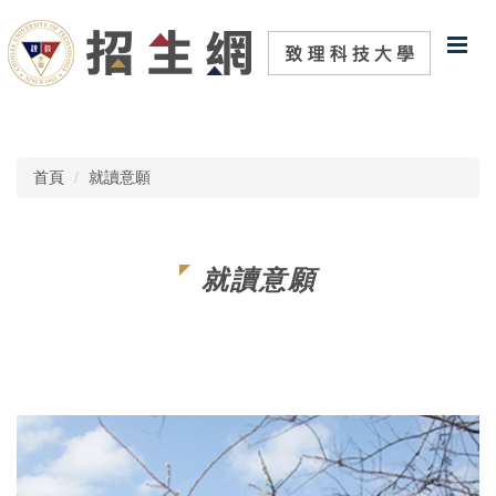
跳
到
主
要
內
容
區
首頁
就讀意願
就讀意願