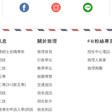
訊息
關於致理
FB粉絲專
暨碩士在職專班
致理首頁
招生中心電話
四技
行政單位
致理人新家
二技
教學單位
致理商圈
五專
校園導覽
專(3+2新五專)
交通資訊
四技
宿舍資訊
二技
招生影片
港澳生申請入學(四技
校友的話