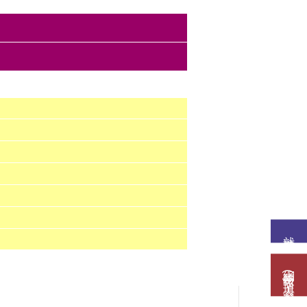
就讀意願
網路報名(填表)系統