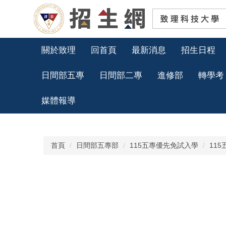
跳
到
主
要
內
關於致理
回首頁
最新消息
招生日程
容
區
日間部五專
日間部二專
進修部
轉學考
媒體報導
首頁
日間部五專部
115五專優先免試入學
11