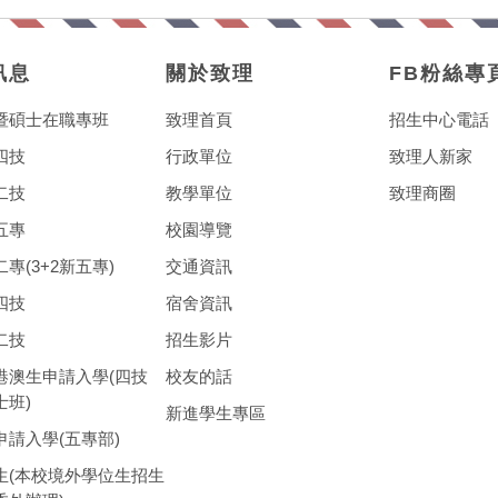
訊息
關於致理
FB粉絲專
暨碩士在職專班
致理首頁
招生中心電話
四技
行政單位
致理人新家
二技
教學單位
致理商圈
五專
校園導覽
專(3+2新五專)
交通資訊
四技
宿舍資訊
二技
招生影片
港澳生申請入學(四技
校友的話
士班)
新進學生專區
申請入學(五專部)
生(本校境外學位生招生