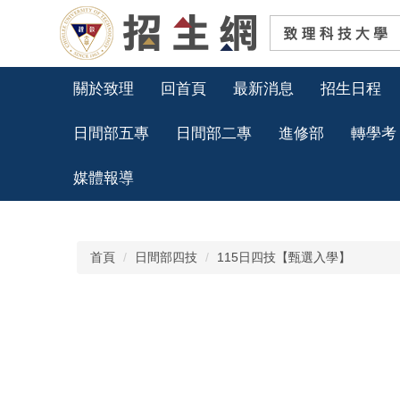
跳
到
主
要
內
關於致理
回首頁
最新消息
招生日程
容
區
日間部五專
日間部二專
進修部
轉學考
媒體報導
首頁
日間部四技
115日四技【甄選入學】