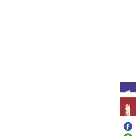
就讀意願
網路報名(填表)系統