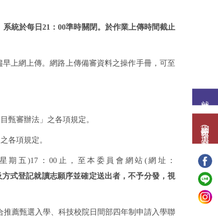
，
系統於每日21
：00
準時關閉。於作業上傳時間截止
儘早上網上傳。網路上傳備審資料之操作手冊，可至
就讀意願
。
項目甄審辦法」之各項規定。
網路報名(填表)系統
」之各項規定。
星期五
)17
：
00
止，至本委員會網站
(
網址：
及方式登記就讀志願序並確定送出者，不予分發，視
合推薦甄選入學、科技校院日間部四年制申請入學聯