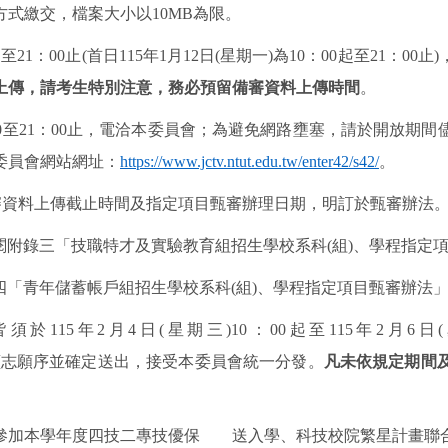
方式繳交，檔案大小以
10MB
為限。
起至
21
：
00
止
(
首日
115
年
1
月
12
日
(
星期一
)
為
10
：
00
起至
21
：
00
止
)
上傳，請考生特別注意，務必預留備審資料上傳時間
。
0
至
21
：
00
止，電洽本委員會；為避免網路壅塞，請於開放期間
委員會網站網址：
https://www.jctv.ntut.edu.tw/enter42/s42/
。
審資料上傳截止時間及指定項目甄審辦理日期，明訂於甄審辦法
閱附錄三「技職特才及實驗教育組招生學校系科
(
組
)
、學程指定
四「青年儲蓄帳戶組招生學校系科
(
組
)
、學程指定項目甄審辦法
皆須於
115
年
2
月
4
日
(
星期三
)10
：
00
起至
115
年
2
月
6
日
(
讀志願序並確定送出，接受本委員會統一分發。
凡未依規定期間
參加本學年度四技二專技優保 送入學、科技校院繁星計畫聯