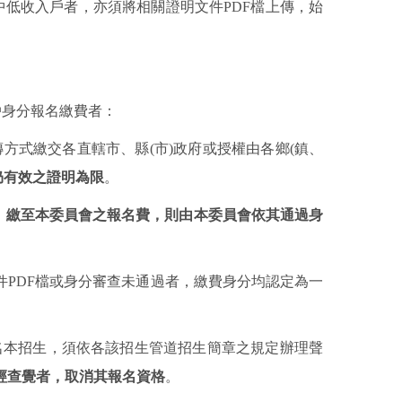
中低收入戶者，亦須將相關證明文件
PDF
檔上傳，始
戶身分報名繳費者：
傳方式繳交各直轄市、縣
(
市
)
政府或授權由各鄉
(
鎮、
仍有效之證明為限
。
；
繳至本委員會之報名費，則由本委員會依其通過身
件
PDF
檔或身分審查未通過者，繳費身分均認定為一
名本招生，須依各該招生管道招生簡章之規定辦理聲
經查覺者，取消其報名資格
。