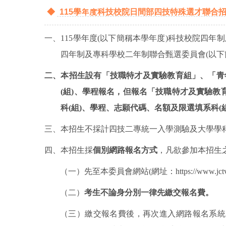
◆
115學年度科技校院日間部四技特殊選才聯合
一、
115
學年度
(
以下簡稱本學年度
)
科技校院四年制
四年制及專科學校二年制聯合甄選委員會
(
以下
二、本招生設有「技職特才及實驗教育組」、「青
(
組)
、學程報名，但報名「技職特才及實驗教
科(
組)
、學程、志願代碼、名額及限選填系科(
三、本招生不採計四技二專統一入學測驗及大學學
四、本招生採
個別網路報名方式
，凡欲參加本招生
（一）先至本委員會網站
(
網址：
https://www.jct
（二）
考生不論身分別一律先繳交報名費。
（三）繳交報名費後，再次進入網路報名系統