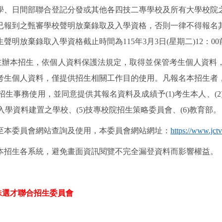
學、日間部聯合登記分發或其他各四技二專學校及所有大學校院
已報到之甄審學校聲明放棄錄取及入學資格，否則一律不得報名
生聲明放棄錄取入學資格截止時間為
115
年
3
月
3
日
(
星期二
)12
：
00
主辦本招生，依個人資料保護法規定，取得並保管考生個人資料
考生個人資料，僅提供招生相關工作目的使用。凡報名本招生者
招生事務使用，並同意提供其報名資料及成績予
(1)
考生本人、
(2
入學資料建置之學校、
(5)
技專校院招生策略委員會、
(6)
教育部。
至本委員會網站查詢及使用，本委員會網站網址：
https://www.jctv
本招生各系統，避免畫面資訊閱覽不完全漏登資料而影響權益。
殊選才聯合招生委員會