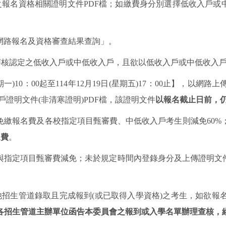
之報名資格相關證明文件
PDF
檔；如繳費身分別選擇低收入戶或
網路報名及資格審查結果查詢」。
審核認定之低收入戶或中低收入戶，且欲以低收入戶或中低收入
期一
)10
：
00
起至
114
年
12
月
19
日
(
星期五
)17
：
00
止】，以網路上
戶證明文件
(
非清寒證明
)PDF
檔，該證明文件
以報名截止日前，
免繳報名費及各校指定項目甄審費、中低收入戶考生則減免
60%
退費
。
與指定項目甄審費減免；未於規定時間內登錄身分及上傳證明文
他招生管道錄取且完成報到
(
或已取得入學資格
)
之考生，如欲報
各招生管道主辦單位函告本委員會之報到或入學名單辦理查核，