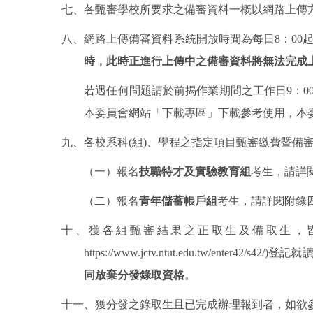
七、各甄審學校所要求之備審資料一概以網路上傳
八、網路上傳備審資料系統開放時間為每日
8
：
00
時，此時正進行上傳中之備審資料將無法完成
若遇任何問題請於前揭作業期間之工作日
9
：
0
本委員會網站「下載專區」下載參考使用，本
九、各校系科
(
組
)
、學程之指定項目甄審繳費暨備
（一）報名
技職特才及實驗教育組
考生，請詳
（二）報名
青年儲蓄帳戶組
考生，請詳閱附錄
十、獲各組甄審結果之正取生及備取生，
https://www.jctv.ntut.edu.tw/enter42/s42/
)
登記就
同放棄分發錄取資格
。
十一、獲分發之錄取生且已完成辦理報到者，如欲