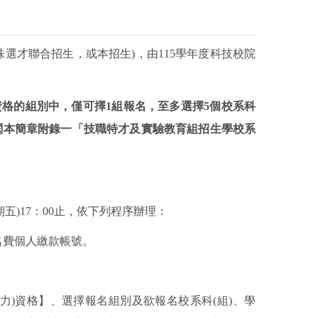
殊選才聯合招生，或本招生
)
，由
115
學年度科技校院
格的組別中，僅可擇1組報名，至多選擇5個校系科
閱本簡章附錄一「技職特才及實驗教育組招生學校系
期五
)17
：
00
止，依下列程序辦理：
名費個人繳款帳號。
力
)
資格】、選擇報名組別及欲報名校系科
(
組
)
、學