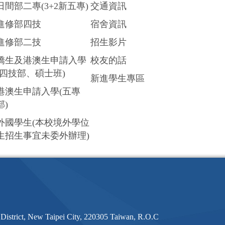
日間部二專(3+2新五專)
交通資訊
進修部四技
宿舍資訊
進修部二技
招生影片
僑生及港澳生申請入學
校友的話
(四技部、碩士班)
新進學生專區
港澳生申請入學(五專
部)
外國學生(本校境外學位
生招生事宜未委外辦理)
District, New Taipei City, 220305 Taiwan, R.O.C