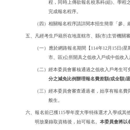
程，同時上傳欲報名校系科
(
組
)
、學程
完成報名程序。
（四）相關報名程序請詳閱本招生簡章「參、
五、凡經考生戶籍所在地直轄市、縣
(
市
)
主管機關
（一）應於網路報名期間【
114
年
12
月
15
日
(
星
市、區
)
公所開具之低收入戶或中低收入
（二）經本委員會審核通過之低收入戶考生可
分之減免比例辦理報名費差額(
或全額)
（三）經本委員會審查通過者，始享有報名費
般生。
六、報名前已獲
115
學年度大學特殊選才入學或其
明放棄錄取資格後，始可報名。
本委員會將以