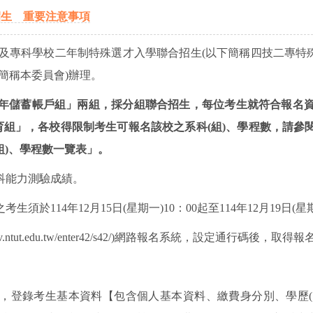
招生 重要注意事項
及專科學校二年制特殊選才入學聯合招生
(
以下簡稱四技二專特
簡稱本委員會
)
辦理。
年儲蓄帳戶組」兩組，採分組聯合招生，每位考生就符合報名資
育組」，各校得限制考生可報名該校之系科(
組)
、學程數，請參
組)、學程數一覽表」。
科能力測驗成績。
之考生須於
114
年
12
月
15
日
(
星期一
)10
：
00
起至
114
年
12
月
19
日
(
星
v.ntut.edu.tw/enter42/s42/
)
網路報名系統，設定通行碼後，取得報
，登錄考生基本資料【包含個人基本資料、繳費身分別、學歷
(