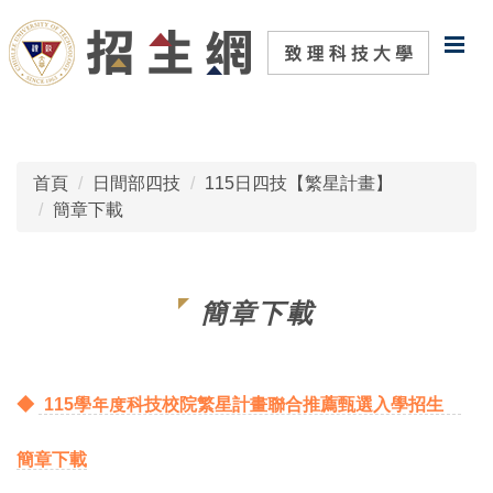
跳
到
主
要
內
容
區
首頁
日間部四技
115日四技【繁星計畫】
簡章下載
簡章下載
◆
115學年度科技校院繁星計畫聯合推薦甄選入學招生
簡章下載