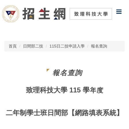
跳
到
主
要
內
容
區
首頁
日間部二技
115日二技申請入學
報名查詢
報名查詢
致理科技大學 115 學年度
二年制學士班日間部【網路填表系統】