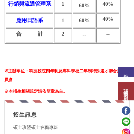
行銷與流通管理系
1
40%
60%
40%
應用日語系
1
60%
合 計
2
--
--
※
主辦單位：科技校院四年制及專科學校二年制特殊選才聯合招生委
就讀意願
員會
網路報名(填表)系統
※本招生相關規定請依簡章為主。
招生訊息
碩士班暨碩士在職專班