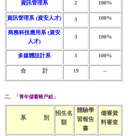
資訊管理系
2
100%
資訊管理系
(
資安人才)
100%
3
商務科技應用系
(
資安
3
100%
人才)
多媒體設計系
3
100%
合 計
19
--
二、「青年儲蓄帳戶組
」
體驗學
招生名
備審資
系 別
習報告
額
料審查
書