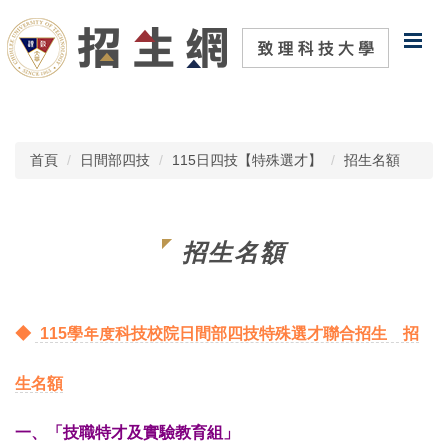
跳
到
主
要
內
容
區
首頁
日間部四技
115日四技【特殊選才】
招生名額
招生名額
◆
115學年度科技校院日間部四技特殊選才聯合招生 招
生名額
一、「技
職
特才
及
實驗教
育
組」