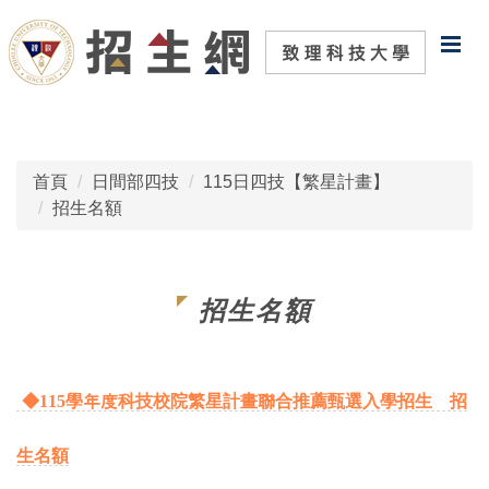
跳
到
主
要
內
容
區
首頁
日間部四技
115日四技【繁星計畫】
招生名額
招生名額
◆
115學年度科技校院繁星計畫聯合推薦甄選入學招生 招
生名額