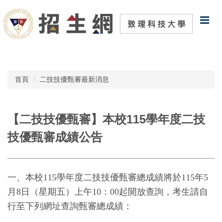
跳
到
主
要
內
容
區
首頁
二技技優甄審最新消息
【二技技優甄審】本校115學年度二技
技優甄審成績公告
一、本校
115
學年度二技技優甄審總成績將於
115
年
5
月
8
日（星期五）上午
10
：
00
起開放查詢，考生請自
行至下列網址查詢甄審總成績：