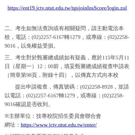
https://ent19.jctv.ntut.edu.tw/tgujoinInsScore/login.zul
二、考生如無法查詢或有相關疑問，請主動電洽本
校，電話：
(02)2257-6167
轉
1279
，或專線：
(02)2258-
9016
，以免權益受損。
三、考生對於甄審總成績如有疑義，應於
115
年
5
月
11
日（星期一）
12
：
00
前，填妥甄審總成績複查申請表
（簡章第
98
頁，附錄十四），以傳真方式向本校
提出申請複查，傳真號碼：
(02)2258-8928
，並請
以電話：
(02)2257-6167
轉
1279
，或專線：
(02)2258-
9016
確認是否收到。
※
主辦單位：技專校院招生委員會聯合會
網址：
https://www.jctv.ntut.edu.tw/enter/