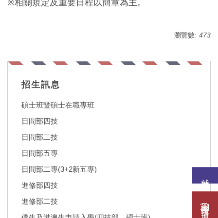
※
相關規定及重要日程以簡章為主。
瀏覽數:
473
招生訊息
碩士班暨碩士在職專班
日間部四技
日間部二技
日間部五專
日間部二專(3+2新五專)
就讀意願
進修部四技
網路報名(填表)系統
進修部二技
僑生及港澳生申請入學(四技部、碩士班)