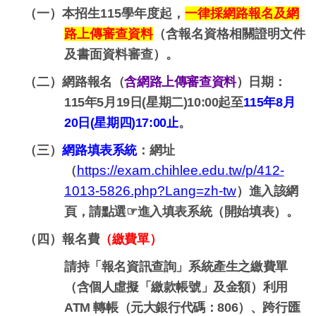
（一）本招生115學年度起，
一律採網路報名及網
路上傳審查資料
（含報名資格相關證明文件
及書面資料審查）。
（二）
網路報名（
含網路上傳審查資料
）日期：
115年5月19日(星期二)10:00起至
115
年8月
20日(星期四)17:00止
。
（三）
網路填表系統
：
網址
https://exam.chihlee.edu.tw/p/412-
（
1013-5826.php?Lang=zh-tw
）進入該網
頁，請點選
☞
進入填表系統（開始填表）。
（四）
報名費
（繳費單）
請持「報名資訊查詢」系統產生之繳費單
（含個人虛擬「繳款帳號」及金額）利用
ATM 轉帳（元大銀行代碼：806）、跨行匯