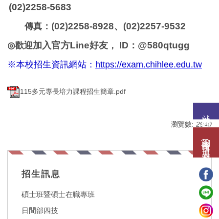
(02)2258-5683
：(02)2258-8928、(02)2257-9532
傳真
加入官方Line好友
ID
：@580qtugg
◎
歡迎
，
※本校招生資訊網站：
https://exam.chihlee.edu.tw
115多元專長培力課程招生簡章.pdf
就讀意願
瀏覽數:
2940
網路報名(填表)系統
招生訊息
碩士班暨碩士在職專班
日間部四技