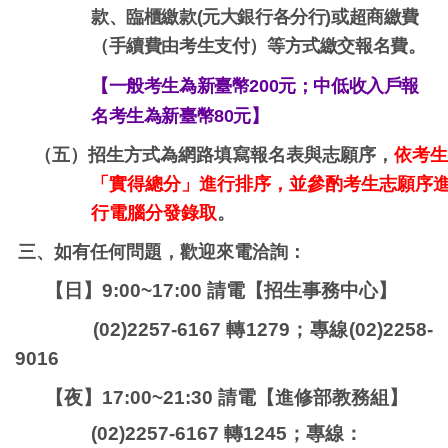
款、臨櫃繳款(元大銀行各分行)或超商繳費
（手續費由考生支付）等方式繳交報名費。
【一般考生為新臺幣
200
元；中低收入戶報
名考生為新臺幣
80
元】
（五）招生方式為網路填寫報名表與志願序，
依考
「實得總分」進行排序，並參酌考生志願序
行電腦分發錄取
。
三、如有任何問題，歡迎來電洽詢：
【日】9:00~17:00 請電【招生事務中心】
(02)2257-6167 轉1279；專線(02)2258-
9016
【夜】17:00~21:30 請電【進修部教務組】
(02)2257-6167 轉1245；專線：