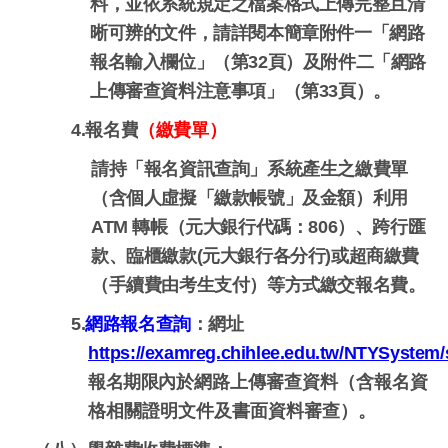
料，並依系統規定之檔案格式上傳完整且清
晰可辨的文件，請詳閱本簡章附件一「網路
報名輸入欄位」（第32頁）及附件二「網路
上傳審查資料注意事項」（第33頁）。
4.
報名費
（繳費單）
請持「報名資訊查詢」系統產生之繳費單
（含個人虛擬「繳款帳號」及金額）利用
ATM 轉帳（元大銀行代碼：806）、跨行匯
款、臨櫃繳款(元大銀行各分行)或超商繳費
（手續費由考生支付）等方式繳交報名費。
5.
網路報名查詢
：網址
https://examreg.chihlee.edu.tw/NTYSystem/
報名期限內於
網路上傳審查資料（含報名資
格相關證明文件及書面資料審查）
。