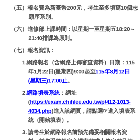
（五）報名費為新臺幣200元，
考生至多填寫10
個志
願序系別。
（六）進修部
上課時間：以星期一至星期五18:20～
。
21:40排課為原則
（七）
報名資訊：
1.
網路報名（含網路上傳審查資料）日期：115
年1月22日(星期四)9:00起至
115年8月12
日
(星期三)17:00止
。
2.
網路填表系統
：
網址
(
https://exam.chihlee.edu.tw/p/412-1013-
4034.php
)
進入該網頁，請點選
☞
進入填表系
統（開始填表）。
3.
請考生於網路報名前預先備妥相關報名資