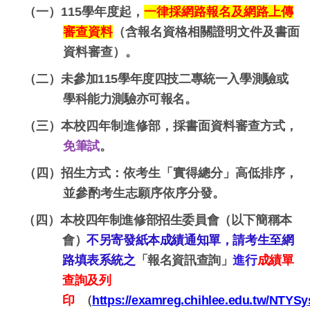
（一）115學年度起，
一律採網路報名及網路上傳
審查資料
（含報名資格相關證明文件及書面
資料審查）。
（二）
未參加115學年度四技二專統一入學測驗或
學科能力測驗亦可報名。
（三）本校四年制進修部，採書面資料審查方式，
免筆試
。
（四）招生方式：依考生「實得總分」高低排序，
並參酌考生志願序依序分發。
（四）
本校四年制進修部招生委員會（以下簡稱本
會）
不另寄發紙本成績通知單，請考生至網
路填表系統之
「報名資訊查詢」
進行
成績單
查詢及列
印
（
https://examreg.chihlee.edu.tw/NTYS