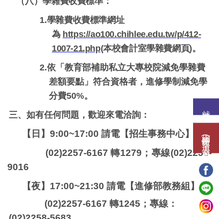
（八）
學雜費收費標準：
1.
學雜費收費標準網址
為
https://ao100.chihlee.edu.tw/p/412-
1007-21.php
(
本校會計室學雜費網頁)。
2.
依「教育部補助私立大專校院減免學雜費
差額要點」符合資格者
，
進修學制減免學
分費50%
。
就讀意願
三、如有任何問題，歡迎來電洽詢：
【日】9:00~17:00 請電【招生事務中心】
網路報名(填表)系統
(02)2257-6167 轉1279；專線(02)2258-
9016
【夜】17:00~21:30 請電【進修部教務組】
(02)2257-6167 轉1245；專線：
(02)2258-5683