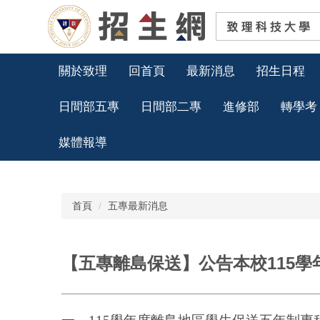
跳
到
主
要
內
關於致理
回首頁
最新消息
招生日程
容
區
日間部五專
日間部二專
進修部
轉學考
媒體報導
首頁
五專最新消息
【五專離島保送】公告本校115