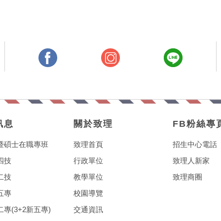
訊息
關於致理
FB粉絲專
暨碩士在職專班
致理首頁
招生中心電話
四技
行政單位
致理人新家
二技
教學單位
致理商圈
五專
校園導覽
專(3+2新五專)
交通資訊