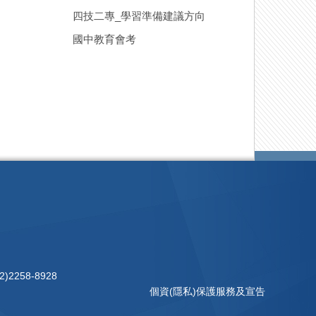
四技二專_學習準備建議方向
國中教育會考
)2258-8928
個資(隱私)保護服務及宣告