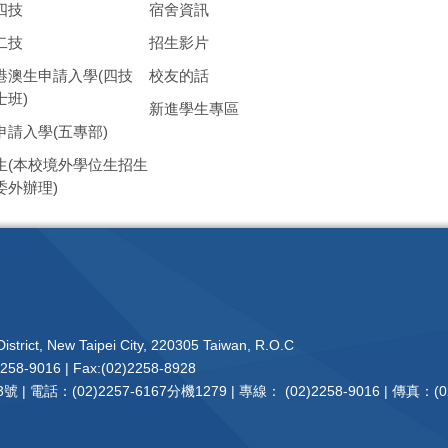
四技
宿舍資訊
二技
招生影片
港澳生申請入學(四技
校友的話
士班)
新進學生專區
申請入學(五專部)
生(本校境外學位生招生
委外辦理)
istrict, New Taipei City, 220305 Taiwan, R.O.C
2258-9016 | Fax:(02)2258-8928
電話：(02)2257-6167分機1279 | 專線： (02)2258-9016 | 傳真：(02