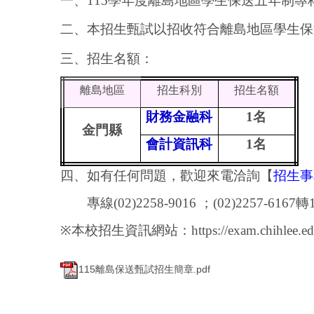
一、
115
學年度離島地區學生保送五年制專
二、本招生甄試以招收符合離島地區學生保
三、招生名額：
離島地區
招生科別
招生名額
財務金融科
1
名
金門縣
會計資訊科
1
名
四、如有任何問題，歡迎來電洽詢【
招生事
專線
(02)2258-9016
；
(02)2257-6167
轉
※
本校招生資訊網站：
https://exam.chihlee.e
115離島保送甄試招生簡章.pdf