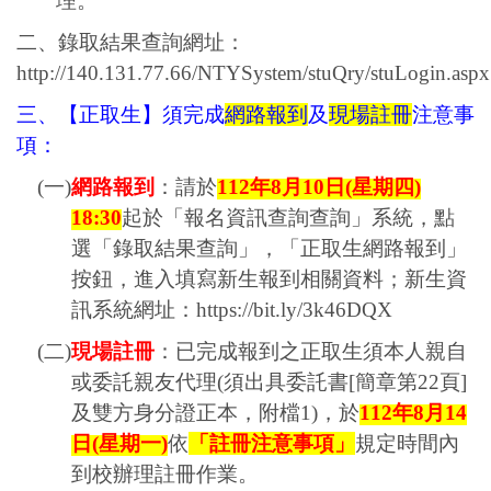
理。
二、錄取結果查詢網址：
http://140.131.77.66/NTYSystem/stuQry/stuLogin.aspx
三、【正取生】須完成
網路報到
及
現場註冊
注意事
項：
(
一
)
網路報到
：請於
112
年
8
月
10
日
(
星期四
)
18:30
起於「報名資訊查詢查詢」系統，點
選「錄取結果查詢」，「正取生網路報到」
按鈕，進入填寫新生報到相關資料；新生資
訊系統網址：
https://bit.ly/3k46DQX
(
二
)
現場註冊
：已完成報到之正取生須本人親自
或委託親友代理
(
須出具委託書
[
簡章第
22
頁
]
及雙方身分證正本，附檔
1)
，於
112
年
8
月
14
日
(
星期一
)
依
「註冊注意事項」
規定時間內
到校辦理註冊作業。