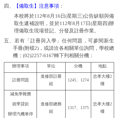
四、
【備取生】注意事項
：
本校將於
112
年
8
月
16
日
(
星期三
)
公告缺額與備
取生遞補說明，並於
112
年
8
月
17
日
(
星期四
)
辦
理
備取生現場登記、分發及註冊作業。
五、若有「註冊與入學」任何問題，可參閱新生
手冊
(
附檔
2)
，或請洽各相關單位詢問，學校總
機：
(02)2257-6167
轉下列相關分機：
辦理事項
單位
分機
地點
進修部註冊
忠孝大樓
2
註冊問題
1245
、
1274
組
樓
減免學雜費
就學貸款
進修部總務
忠孝大樓
2
1317
、
1375
組
樓
辦理汽機車停