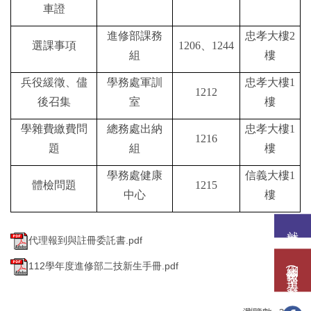
車證
進修部課務
忠孝大樓
2
選課事項
1206
、
1244
組
樓
兵役緩徵、儘
學務處軍訓
忠孝大樓
1
1212
後召集
室
樓
學雜費繳費問
總務處出納
忠孝大樓
1
1216
題
組
樓
學務處健康
信義大樓
1
體檢問題
1215
中心
樓
就讀意願
代理報到與註冊委託書.pdf
網路報名(填表)系統
112學年度進修部二技新生手冊.pdf