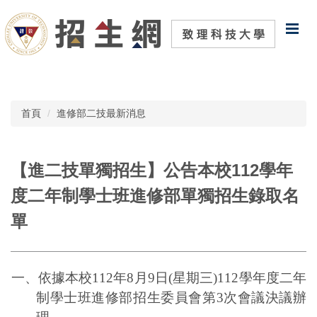
跳
到
主
要
內
容
區
首頁
進修部二技最新消息
【進二技單獨招生】公告本校112學年
度二年制學士班進修部單獨招生錄取名
單
一、依據本校
112
年
8
月
9
日
(
星期三
)112
學年度二年
制學士班進修部招生委員會第
3
次會議決議辦