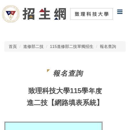
跳
到
主
要
內
容
區
首頁
進修部二技
115進修部二技單獨招生
報名查詢
報名查詢
致理科技大學115學年度
進二技
【網路填表系統】