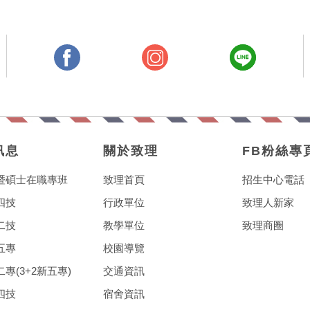
訊息
關於致理
FB粉絲專
暨碩士在職專班
致理首頁
招生中心電話
四技
行政單位
致理人新家
二技
教學單位
致理商圈
五專
校園導覽
專(3+2新五專)
交通資訊
四技
宿舍資訊