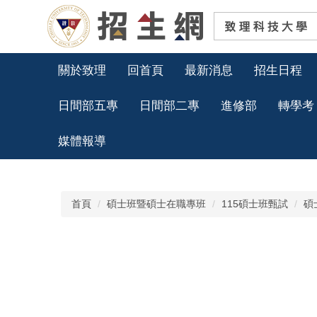
跳
到
主
要
內
關於致理
回首頁
最新消息
招生日程
容
區
日間部五專
日間部二專
進修部
轉學考
媒體報導
首頁
碩士班暨碩士在職專班
115碩士班甄試
碩