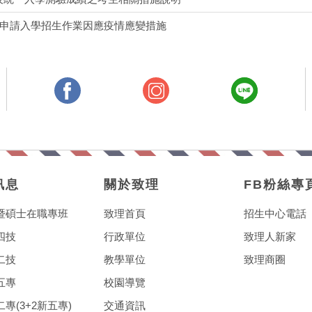
技申請入學招生作業因應疫情應變措施
訊息
關於致理
FB粉絲專
暨碩士在職專班
致理首頁
招生中心電話
四技
行政單位
致理人新家
二技
教學單位
致理商圈
五專
校園導覽
專(3+2新五專)
交通資訊