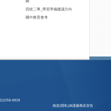
網
四技二專_學習準備建議方向
國中教育會考
)2258-8928
個資(隱私)保護服務及宣告