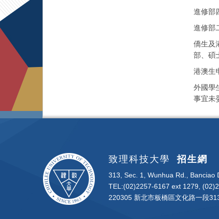
進修部
進修部
僑生及
部、碩
港澳生
外國學
事宜未
致理科技大學
招生網
313, Sec. 1, Wunhua Rd., Banciao D
TEL:(02)2257-6167 ext 1279, (02)
220305 新北市板橋區文化路一段313號 | 