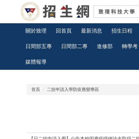
跳
到
主
要
內
關於致理
回首頁
最新消息
招生日程
容
區
日間部五專
日間部二專
進修部
轉學考
媒體報導
首頁
二技申請入學防疫應變專區
【日二技申請入學】公告本校因應疫情確診未取得二